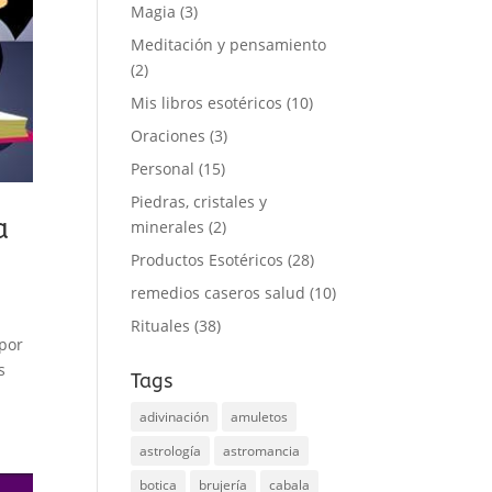
Magia
(3)
Meditación y pensamiento
(2)
Mis libros esotéricos
(10)
Oraciones
(3)
Personal
(15)
Piedras, cristales y
a
minerales
(2)
Productos Esotéricos
(28)
remedios caseros salud
(10)
Rituales
(38)
 por
s
Tags
adivinación
amuletos
astrología
astromancia
botica
brujería
cabala