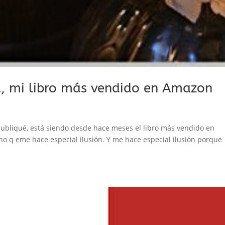
ja, mi libro más vendido en Amazon
e publiqué, está siendo desde hace meses el libro más vendido en
ho q eme hace especial ilusión. Y me hace especial ilusión porque