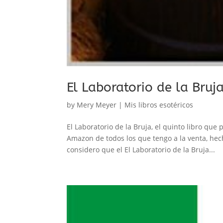
El Laboratorio de la Bru
by
Mery Meyer
|
Mis libros esotéricos
El Laboratorio de la Bruja, el quinto libro qu
Amazon de todos los que tengo a la venta, hec
considero que el El Laboratorio de la Bruja...