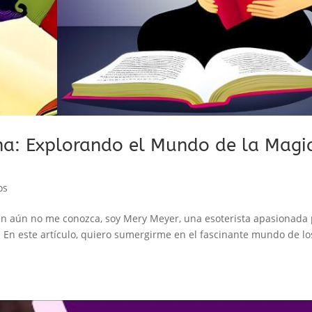
na: Explorando el Mundo de la Magi
os
en aún no me conozca, soy Mery Meyer, una esoterista apasionada
a. En este artículo, quiero sumergirme en el fascinante mundo de lo