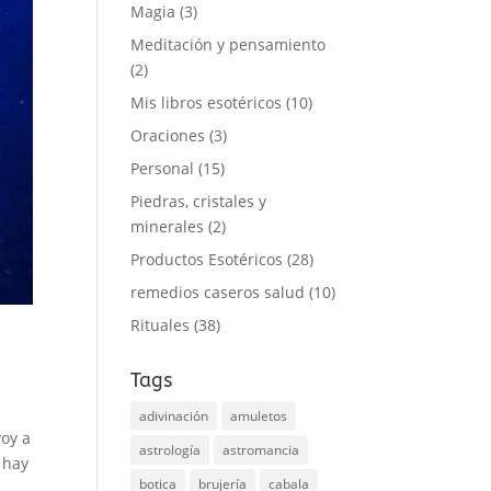
Magia
(3)
Meditación y pensamiento
(2)
Mis libros esotéricos
(10)
Oraciones
(3)
Personal
(15)
Piedras, cristales y
minerales
(2)
Productos Esotéricos
(28)
remedios caseros salud
(10)
Rituales
(38)
Tags
adivinación
amuletos
voy a
astrología
astromancia
 hay
botica
brujería
cabala