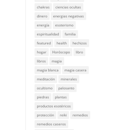
chakras
ciencias ocultas
dinero
energias negativas
energía
esoterismo
espiritualidad
familia
featured
health
hechizos
hogar
Horóscopo
libro
libros
magia
magia blanca
magia casera
meditación
minerales
ocultismo
palosanto
piedras
plantas
productos esotéricos
protección
reiki
remedios
remedios caseros