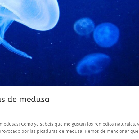
ras de medusa
y medusas! Como ya sabéis que me gustan los remedios naturales, 
or provocado por las picaduras de medusa. Hemos de mencionar que