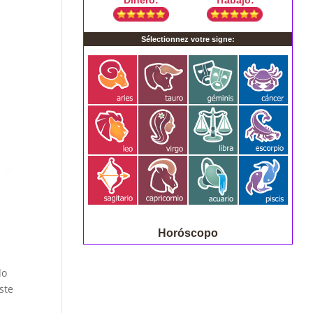
Horóscopo
do
ste