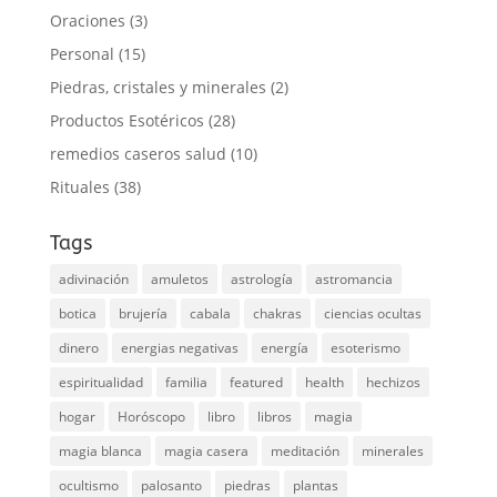
Oraciones
(3)
Personal
(15)
Piedras, cristales y minerales
(2)
Productos Esotéricos
(28)
remedios caseros salud
(10)
Rituales
(38)
Tags
adivinación
amuletos
astrología
astromancia
botica
brujería
cabala
chakras
ciencias ocultas
dinero
energias negativas
energía
esoterismo
espiritualidad
familia
featured
health
hechizos
hogar
Horóscopo
libro
libros
magia
magia blanca
magia casera
meditación
minerales
ocultismo
palosanto
piedras
plantas