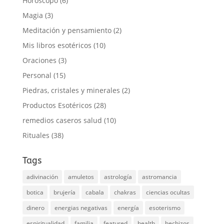
Horóscopo
(6)
Magia
(3)
Meditación y pensamiento
(2)
Mis libros esotéricos
(10)
Oraciones
(3)
Personal
(15)
Piedras, cristales y minerales
(2)
Productos Esotéricos
(28)
remedios caseros salud
(10)
Rituales
(38)
Tags
adivinación
amuletos
astrología
astromancia
botica
brujería
cabala
chakras
ciencias ocultas
dinero
energias negativas
energía
esoterismo
espiritualidad
familia
featured
health
hechizos