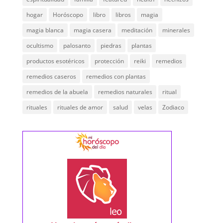
hogar
Horóscopo
libro
libros
magia
magia blanca
magia casera
meditación
minerales
ocultismo
palosanto
piedras
plantas
productos esotéricos
protección
reiki
remedios
remedios caseros
remedios con plantas
remedios de la abuela
remedios naturales
ritual
rituales
rituales de amor
salud
velas
Zodiaco