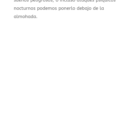
sueños peligrosos, o incluso ataques psíquicos
nocturnos podemos ponerlo debajo de la
almohada.